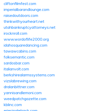
cliftonfilmfest.com
imperialbarandlounge.com
raisedoutdoors.com
thinkwithyourheart.net
utahbankruptcyattorneys.net
irocknroll.com
www.wordoflife2000.org
idahosquaredancing.com
tawawcabins.com
folksemantic.com
sardosbar.com
italianvolt.com
berkshirealarmssystems.com
vizslabrewing.com
dralanbittner.com
yannisandlemoni.com
weedpatchgazette.com
kblinc.com
eriesingletrack.com