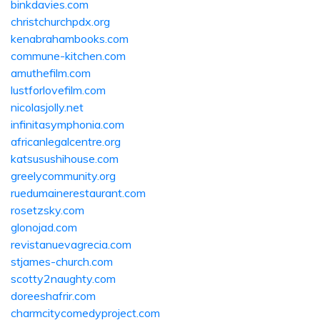
binkdavies.com
christchurchpdx.org
kenabrahambooks.com
commune-kitchen.com
amuthefilm.com
lustforlovefilm.com
nicolasjolly.net
infinitasymphonia.com
africanlegalcentre.org
katsusushihouse.com
greelycommunity.org
ruedumainerestaurant.com
rosetzsky.com
glonojad.com
revistanuevagrecia.com
stjames-church.com
scotty2naughty.com
doreeshafrir.com
charmcitycomedyproject.com