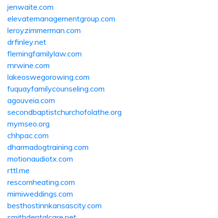
jenwaite.com
elevatemanagementgroup.com
leroyzimmerman.com
drfinley.net
flemingfamilylaw.com
rnrwine.com
lakeoswegorowing.com
fuquayfamilycounseling.com
agouveia.com
secondbaptistchurchofolathe.org
mymseo.org
chhpac.com
dharmadogtraining.com
motionaudiotx.com
rttl.me
rescomheating.com
mimiweddings.com
besthostinnkansascity.com
smithdentalcare.net