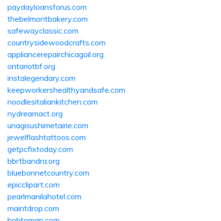
paydayloansforus.com
thebelmontbakery.com
safewayclassic.com
countrysidewoodcrafts.com
appliancerepairchicagoil.org
ontariotbf.org
instalegendary.com
keepworkershealthyandsafe.com
noodlesitaliankitchen.com
nydreamact.org
unagisushimetairie.com
jewelflashtattoos.com
getpcfixtoday.com
bbrtbandra.org
bluebonnetcountry.com
epicclipart.com
pearlmanilahotel.com
maintdrop.com
bobtoman.com