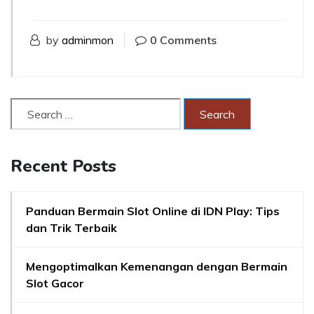
by
adminmon
0 Comments
Recent Posts
Panduan Bermain Slot Online di IDN Play: Tips
dan Trik Terbaik
Mengoptimalkan Kemenangan dengan Bermain
Slot Gacor