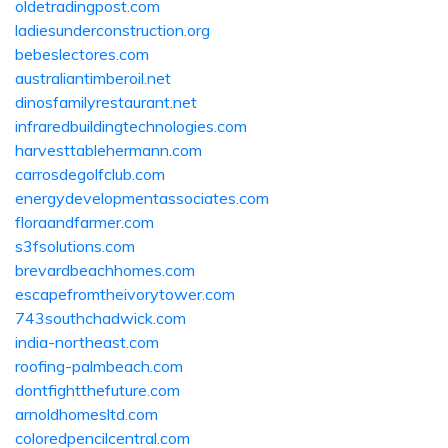
oldetradingpost.com
ladiesunderconstruction.org
bebeslectores.com
australiantimberoil.net
dinosfamilyrestaurant.net
infraredbuildingtechnologies.com
harvesttablehermann.com
carrosdegolfclub.com
energydevelopmentassociates.com
floraandfarmer.com
s3fsolutions.com
brevardbeachhomes.com
escapefromtheivorytower.com
743southchadwick.com
india-northeast.com
roofing-palmbeach.com
dontfightthefuture.com
arnoldhomesltd.com
coloredpencilcentral.com