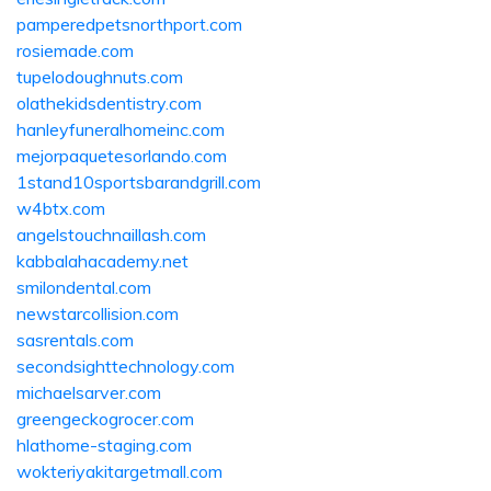
pamperedpetsnorthport.com
rosiemade.com
tupelodoughnuts.com
olathekidsdentistry.com
hanleyfuneralhomeinc.com
mejorpaquetesorlando.com
1stand10sportsbarandgrill.com
w4btx.com
angelstouchnaillash.com
kabbalahacademy.net
smilondental.com
newstarcollision.com
sasrentals.com
secondsighttechnology.com
michaelsarver.com
greengeckogrocer.com
hlathome-staging.com
wokteriyakitargetmall.com