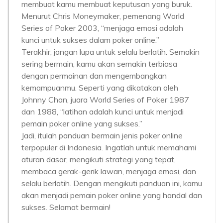
membuat kamu membuat keputusan yang buruk.
Menurut Chris Moneymaker, pemenang World
Series of Poker 2003, “menjaga emosi adalah
kunci untuk sukses dalam poker online.”
Terakhir, jangan lupa untuk selalu berlatih. Semakin
sering bermain, kamu akan semakin terbiasa
dengan permainan dan mengembangkan
kemampuanmu. Seperti yang dikatakan oleh
Johnny Chan, juara World Series of Poker 1987
dan 1988, “latihan adalah kunci untuk menjadi
pemain poker online yang sukses.”
Jadi, itulah panduan bermain jenis poker online
terpopuler di Indonesia. Ingatlah untuk memahami
aturan dasar, mengikuti strategi yang tepat,
membaca gerak-gerik lawan, menjaga emosi, dan
selalu berlatih. Dengan mengikuti panduan ini, kamu
akan menjadi pemain poker online yang handal dan
sukses. Selamat bermain!