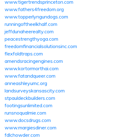
www.tigertrendsprinceton.com
www.fathers4freedom.org
www.topperlyngundogs.com
runningoftheelkhalf.com
jeffdunaheerealty.com
peacestrengthyoga.com
freedomfinancialsolutionsinc.com
flexfoldtraps.com
amendsracingengines.com
www.kortormorthai.com
www.fatandqueer.com
anneashleyumc.org
landsurveyskansascity.com
stpauldeckbuilders.com
footingsunlimited.com
runsnoqualmie.com
www.docsdrugs.com
www.margiesdiner.com
fdlchowder.com