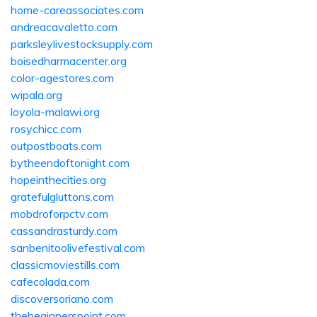
home-careassociates.com
andreacavaletto.com
parksleylivestocksupply.com
boisedharmacenter.org
color-agestores.com
wipala.org
loyola-malawi.org
rosychicc.com
outpostboats.com
bytheendoftonight.com
hopeinthecities.org
gratefulgluttons.com
mobdroforpctv.com
cassandrasturdy.com
sanbenitoolivefestival.com
classicmoviestills.com
cafecolada.com
discoversoriano.com
thebeginnerspoint.com