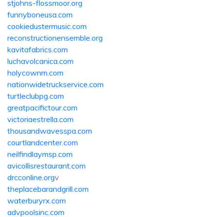
stjohns-flossmoor.org
funnyboneusa.com
cookiedustermusic.com
reconstructionensemble.org
kavitafabrics.com
luchavolcanica.com
holycownm.com
nationwidetruckservice.com
turtleclubpg.com
greatpacifictour.com
victoriaestrella.com
thousandwavesspa.com
courtlandcenter.com
neilfindlaymsp.com
avicollisrestaurant.com
drcconline.org
v
theplacebarandgrill.com
waterburyrx.com
advpoolsinc.com