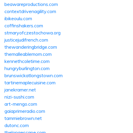
beawareproductions.com
contextdrivenagility.com
ibikeoulu.com
coffinshakers.com
stmaryofczestochowa.org
justicejudifrench.com
thewanderingbridge.com
themalleablemom.com
kennethcoletime.com
hungryburlington.com
brunswickatlongstown.com
tartinemaplecuisine.com
janekramer.net
nizi-sushi.com
art-mengo.com
gaiaprimeradio.com
tammiebrown.net
dutonc.com
thelongescape.com