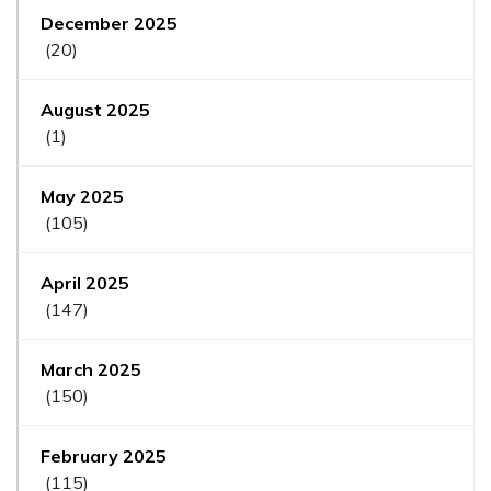
December 2025
(20)
August 2025
(1)
May 2025
(105)
April 2025
(147)
March 2025
(150)
February 2025
(115)