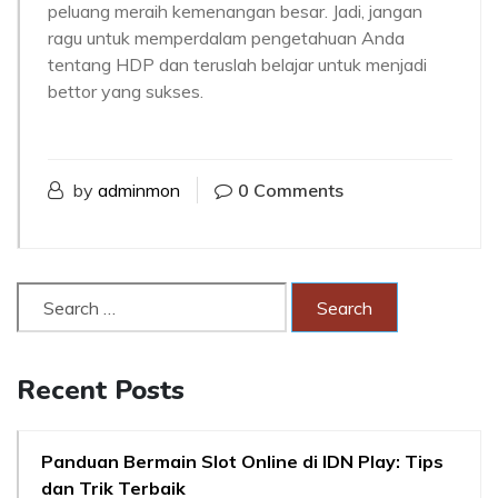
peluang meraih kemenangan besar. Jadi, jangan
ragu untuk memperdalam pengetahuan Anda
tentang HDP dan teruslah belajar untuk menjadi
bettor yang sukses.
by
adminmon
0 Comments
Recent Posts
Panduan Bermain Slot Online di IDN Play: Tips
dan Trik Terbaik