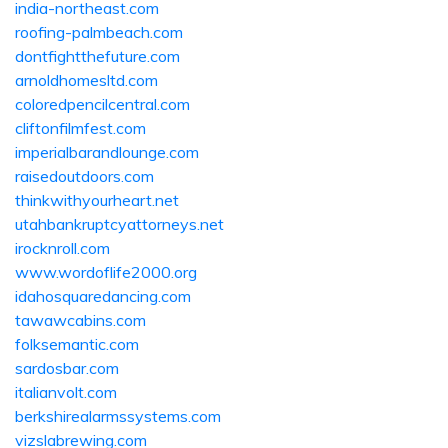
india-northeast.com
roofing-palmbeach.com
dontfightthefuture.com
arnoldhomesltd.com
coloredpencilcentral.com
cliftonfilmfest.com
imperialbarandlounge.com
raisedoutdoors.com
thinkwithyourheart.net
utahbankruptcyattorneys.net
irocknroll.com
www.wordoflife2000.org
idahosquaredancing.com
tawawcabins.com
folksemantic.com
sardosbar.com
italianvolt.com
berkshirealarmssystems.com
vizslabrewing.com