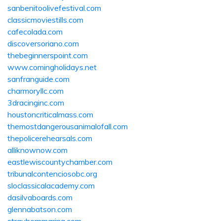
sanbenitoolivefestival.com
classicmoviestills.com
cafecolada.com
discoversoriano.com
thebeginnerspoint.com
www.comingholidays.net
sanfranguide.com
charmoryllc.com
3dracinginc.com
houstoncriticalmass.com
themostdangerousanimalofall.com
thepolicerehearsals.com
alliknownow.com
eastlewiscountychamber.com
tribunalcontenciosobc.org
sloclassicalacademy.com
dasilvaboards.com
glennabatson.com