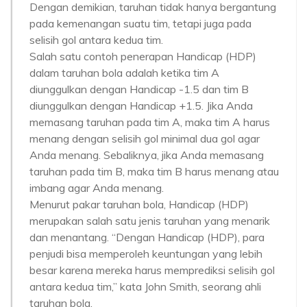
Dengan demikian, taruhan tidak hanya bergantung
pada kemenangan suatu tim, tetapi juga pada
selisih gol antara kedua tim.
Salah satu contoh penerapan Handicap (HDP)
dalam taruhan bola adalah ketika tim A
diunggulkan dengan Handicap -1.5 dan tim B
diunggulkan dengan Handicap +1.5. Jika Anda
memasang taruhan pada tim A, maka tim A harus
menang dengan selisih gol minimal dua gol agar
Anda menang. Sebaliknya, jika Anda memasang
taruhan pada tim B, maka tim B harus menang atau
imbang agar Anda menang.
Menurut pakar taruhan bola, Handicap (HDP)
merupakan salah satu jenis taruhan yang menarik
dan menantang. “Dengan Handicap (HDP), para
penjudi bisa memperoleh keuntungan yang lebih
besar karena mereka harus memprediksi selisih gol
antara kedua tim,” kata John Smith, seorang ahli
taruhan bola.