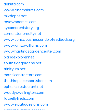
dekuta.com
www.cinemabuzz.com
mixdepot.net
rosewoodmcs.com
sycamorehistory.org
cornerstonerealty.net
www.consciousnessandbiofeedback.org
www.iamzowilliams.com
www.hastingsgardencenter.com
pianoexplorer.net
southsidegardens.net
trinityum.net
mazzicontractors.com
thethirdplacesportsbar.com
ephesusrestaurant.net
woodyswellington.com
fatbellyfreds.com
www.elpatiodesigns.com