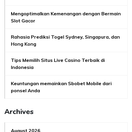
Mengoptimalkan Kemenangan dengan Bermain
Slot Gacor
Rahasia Prediksi Togel Sydney, Singapura, dan
Hong Kong
Tips Memilih Situs Live Casino Terbaik di
Indonesia
Keuntungan memainkan Sbobet Mobile dari
ponsel Anda
Archives
August 2026