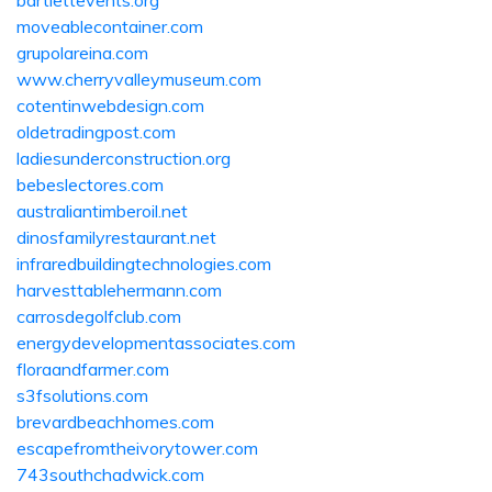
bartlettevents.org
moveablecontainer.com
grupolareina.com
www.cherryvalleymuseum.com
cotentinwebdesign.com
oldetradingpost.com
ladiesunderconstruction.org
bebeslectores.com
australiantimberoil.net
dinosfamilyrestaurant.net
infraredbuildingtechnologies.com
harvesttablehermann.com
carrosdegolfclub.com
energydevelopmentassociates.com
floraandfarmer.com
s3fsolutions.com
brevardbeachhomes.com
escapefromtheivorytower.com
743southchadwick.com