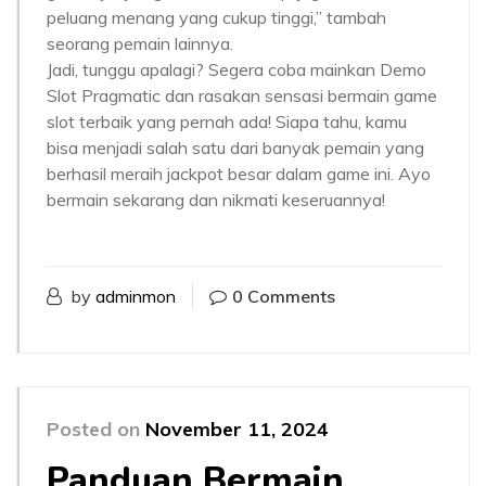
peluang menang yang cukup tinggi,” tambah
seorang pemain lainnya.
Jadi, tunggu apalagi? Segera coba mainkan Demo
Slot Pragmatic dan rasakan sensasi bermain game
slot terbaik yang pernah ada! Siapa tahu, kamu
bisa menjadi salah satu dari banyak pemain yang
berhasil meraih jackpot besar dalam game ini. Ayo
bermain sekarang dan nikmati keseruannya!
by
adminmon
0 Comments
Posted on
November 11, 2024
Panduan Bermain