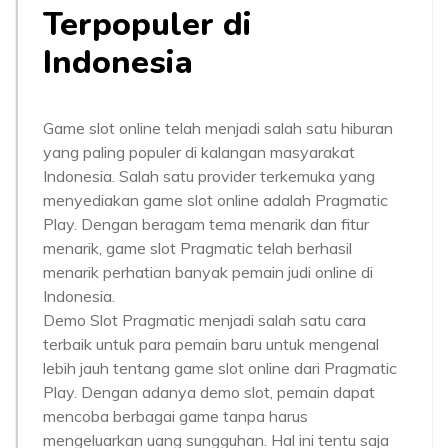
Terpopuler di
Indonesia
Game slot online telah menjadi salah satu hiburan
yang paling populer di kalangan masyarakat
Indonesia. Salah satu provider terkemuka yang
menyediakan game slot online adalah Pragmatic
Play. Dengan beragam tema menarik dan fitur
menarik, game slot Pragmatic telah berhasil
menarik perhatian banyak pemain judi online di
Indonesia.
Demo Slot Pragmatic menjadi salah satu cara
terbaik untuk para pemain baru untuk mengenal
lebih jauh tentang game slot online dari Pragmatic
Play. Dengan adanya demo slot, pemain dapat
mencoba berbagai game tanpa harus
mengeluarkan uang sungguhan. Hal ini tentu saja