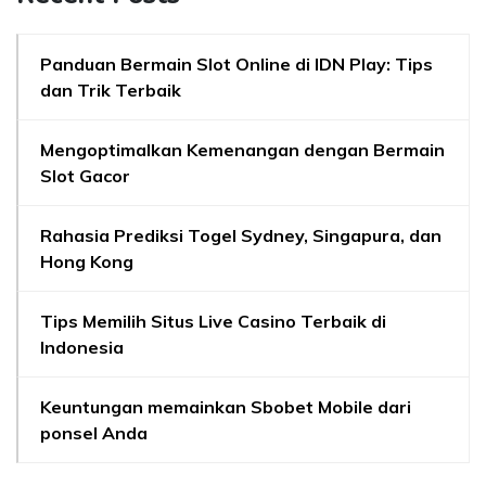
Panduan Bermain Slot Online di IDN Play: Tips
dan Trik Terbaik
Mengoptimalkan Kemenangan dengan Bermain
Slot Gacor
Rahasia Prediksi Togel Sydney, Singapura, dan
Hong Kong
Tips Memilih Situs Live Casino Terbaik di
Indonesia
Keuntungan memainkan Sbobet Mobile dari
ponsel Anda