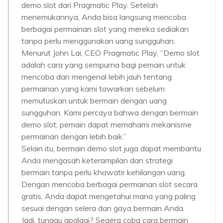
demo slot dari Pragmatic Play. Setelah
menemukannya, Anda bisa langsung mencoba
berbagai permainan slot yang mereka sediakan
tanpa perlu menggunakan uang sungguhan.
Menurut John Lai, CEO Pragmatic Play, “Demo slot
adalah cara yang sempurna bagi pemain untuk
mencoba dan mengenal lebih jauh tentang
permainan yang kami tawarkan sebelum
memutuskan untuk bermain dengan uang
sungguhan. Kami percaya bahwa dengan bermain
demo slot, pemain dapat memahami mekanisme
permainan dengan lebih baik.”
Selain itu, bermain demo slot juga dapat membantu
Anda mengasah keterampilan dan strategi
bermain tanpa perlu khawatir kehilangan uang.
Dengan mencoba berbagai permainan slot secara
gratis, Anda dapat mengetahui mana yang paling
sesuai dengan selera dan gaya bermain Anda.
Jadi, tunggu apalagi? Segera coba cara bermain