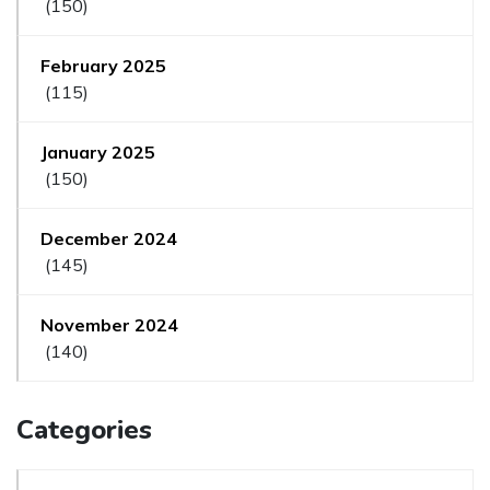
(150)
February 2025
(115)
January 2025
(150)
December 2024
(145)
November 2024
(140)
Categories