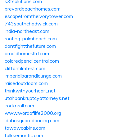
s3fsolutions.com
brevardbeachhomes.com
escapefromtheivorytower.com
743southchadwick.com
india-northeast.com
roofing-palmbeach.com
dontfightthefuture.com
arnoldhomesltd.com
coloredpencilcentral.com
cliftonfilmfest.com
imperialbarandlounge.com
raisedoutdoors.com
thinkwithyourheart.net
utahbankruptcyattorneys.net
irocknroll.com
www.wordoflife2000.org
idahosquaredancing.com
tawawcabins.com
folksemantic.com