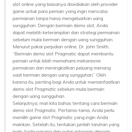
slot online yang biasanya disediakan oleh provider
game untuk para pemain yang ingin mencoba
permainan tanpa harus mengeluarkan uang
sungguhan. Dengan bermain demo slot, Anda
dapat melatih keterampilan dan strategi permainan
sebelum mulai bermain dengan uang sungguhan.
Menurut pakar perjudian online, Dr. John Smith,
“Bermain demo slot Pragmatic dapat membantu
pemain untuk lebih memahami mekanisme
permainan dan meningkatkan peluang menang
saat bermain dengan uang sungguhan.” Oleh
karena itu, penting bagi Anda untuk memanfaatkan
demo slot Pragmatic sebelum mulai bermain
dengan uang sungguhan.
Selanjutnya, mari kita bahas tentang cara bermain
demo slot Pragmatic. Pertama-tama, Anda perlu
memilih game slot Pragmatic yang ingin Anda
mainkan. Setelah itu, tentukan jumlah taruhan yang
ingin Anda pasang dan putar gulungan dengan