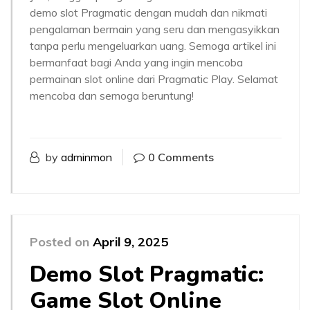
demo slot Pragmatic dengan mudah dan nikmati
pengalaman bermain yang seru dan mengasyikkan
tanpa perlu mengeluarkan uang. Semoga artikel ini
bermanfaat bagi Anda yang ingin mencoba
permainan slot online dari Pragmatic Play. Selamat
mencoba dan semoga beruntung!
by
adminmon
0 Comments
Posted on
April 9, 2025
Demo Slot Pragmatic:
Game Slot Online