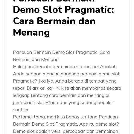
Demo Slot Pragmatic:
Cara Bermain dan
Menang
Panduan Bermain Demo Slot Pragmatic: Cara
Bermain dan Menang
Halo, para pecinta permainan slot online! Apakah
Anda sedang mencari panduan bermain demo slot
Pragmatic? Jika iya, Anda berada di tempat yang
tepat! Di artikel kali ini, kita akan membahas secara
lengkap tentang cara bermain dan menang di
permainan slot Pragmatic yang sedang populer
saat ini.
Pertama-tama, mari kita bahas tentang Panduan
Bermain Demo Slot Pragmatic. Apa itu demo slot?
Demo slot adalah versi percobaan dari permainan