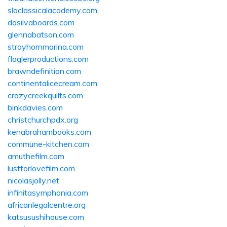
sloclassicalacademy.com
dasilvaboards.com
glennabatson.com
strayhornmarina.com
flaglerproductions.com
brawndefinition.com
continentalicecream.com
crazycreekquilts.com
binkdavies.com
christchurchpdx.org
kenabrahambooks.com
commune-kitchen.com
amuthefilm.com
lustforlovefilm.com
nicolasjolly.net
infinitasymphonia.com
africanlegalcentre.org
katsusushihouse.com