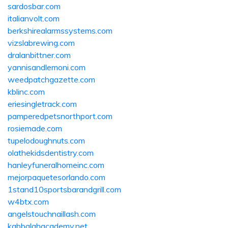
sardosbar.com
italianvolt.com
berkshirealarmssystems.com
vizslabrewing.com
dralanbittner.com
yannisandlemoni.com
weedpatchgazette.com
kblinc.com
eriesingletrack.com
pamperedpetsnorthport.com
rosiemade.com
tupelodoughnuts.com
olathekidsdentistry.com
hanleyfuneralhomeinc.com
mejorpaquetesorlando.com
1stand10sportsbarandgrill.com
w4btx.com
angelstouchnaillash.com
kabbalahacademy.net