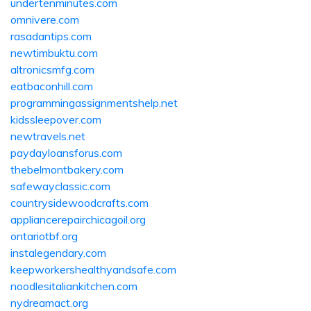
undertenminutes.com
omnivere.com
rasadantips.com
newtimbuktu.com
altronicsmfg.com
eatbaconhill.com
programmingassignmentshelp.net
kidssleepover.com
newtravels.net
paydayloansforus.com
thebelmontbakery.com
safewayclassic.com
countrysidewoodcrafts.com
appliancerepairchicagoil.org
ontariotbf.org
instalegendary.com
keepworkershealthyandsafe.com
noodlesitaliankitchen.com
nydreamact.org