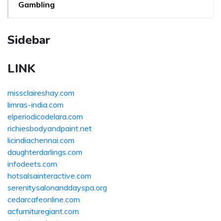
Gambling
Sidebar
LINK
missclaireshay.com
limras-india.com
elperiodicodelara.com
richiesbodyandpaint.net
licindiachennai.com
daughterdarlings.com
infodeets.com
hotsalsainteractive.com
serenitysalonanddayspa.org
cedarcafeonline.com
acfurnituregiant.com