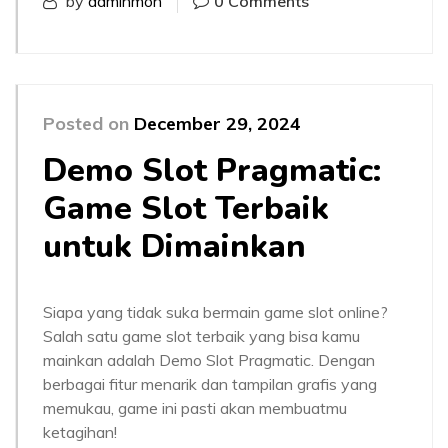
by
adminmon
0 Comments
Posted on
December 29, 2024
Demo Slot Pragmatic:
Game Slot Terbaik
untuk Dimainkan
Siapa yang tidak suka bermain game slot online?
Salah satu game slot terbaik yang bisa kamu
mainkan adalah Demo Slot Pragmatic. Dengan
berbagai fitur menarik dan tampilan grafis yang
memukau, game ini pasti akan membuatmu
ketagihan!