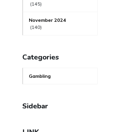
(145)
November 2024
(140)
Categories
Gambling
Sidebar