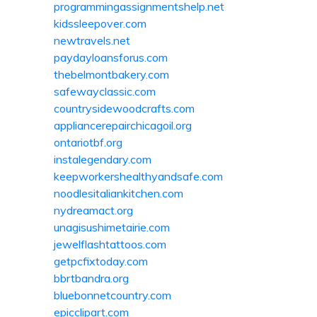
programmingassignmentshelp.net
kidssleepover.com
newtravels.net
paydayloansforus.com
thebelmontbakery.com
safewayclassic.com
countrysidewoodcrafts.com
appliancerepairchicagoil.org
ontariotbf.org
instalegendary.com
keepworkershealthyandsafe.com
noodlesitaliankitchen.com
nydreamact.org
unagisushimetairie.com
jewelflashtattoos.com
getpcfixtoday.com
bbrtbandra.org
bluebonnetcountry.com
epicclipart.com