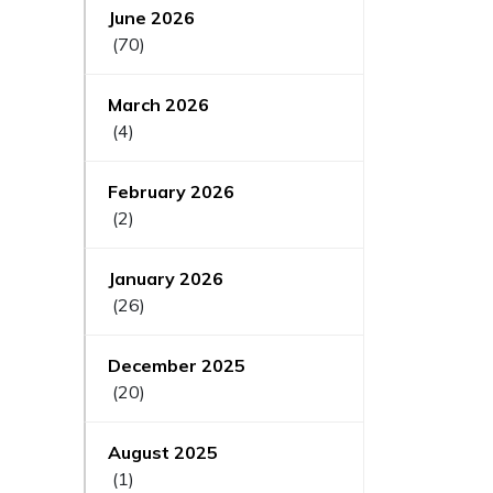
June 2026
(70)
March 2026
(4)
February 2026
(2)
January 2026
(26)
December 2025
(20)
August 2025
(1)