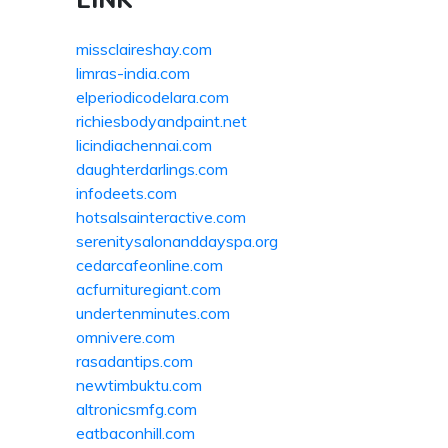
LINK
missclaireshay.com
limras-india.com
elperiodicodelara.com
richiesbodyandpaint.net
licindiachennai.com
daughterdarlings.com
infodeets.com
hotsalsainteractive.com
serenitysalonanddayspa.org
cedarcafeonline.com
acfurnituregiant.com
undertenminutes.com
omnivere.com
rasadantips.com
newtimbuktu.com
altronicsmfg.com
eatbaconhill.com