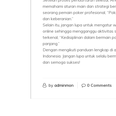
Setelah proses pendaftaran selesai, And
memahami aturan main dan strategi ber
seorang pemain poker profesional, “Po
dan keberanian.”
Selain itu, jangan lupa untuk mengatur
online sehingga mengganggu aktivitas s
terkenal, “Kedisiplinan dalam bermain 
panjang.”
Dengan mengikuti panduan lengkap di at
Indonesia. Jangan lupa untuk selalu be
dan semoga sukses!
by
adminmon
0 Comments